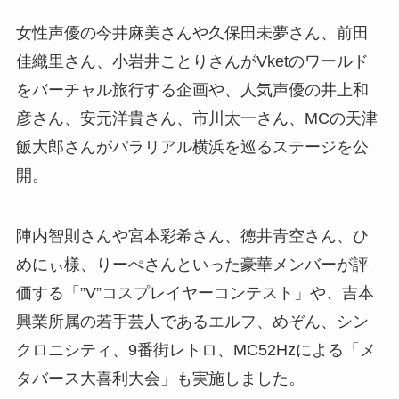
女性声優の今井麻美さんや久保田未夢さん、前田
佳織里さん、小岩井ことりさんがVketのワールド
をバーチャル旅行する企画や、人気声優の井上和
彦さん、安元洋貴さん、市川太一さん、MCの天津
飯大郎さんがパラリアル横浜を巡るステージを公
開。
陣内智則さんや宮本彩希さん、徳井青空さん、ひ
めにぃ様、りーぺさんといった豪華メンバーが評
価する「”V”コスプレイヤーコンテスト」や、吉本
興業所属の若手芸人であるエルフ、めぞん、シン
クロニシティ、9番街レトロ、MC52Hzによる「メ
タバース大喜利大会」も実施しました。